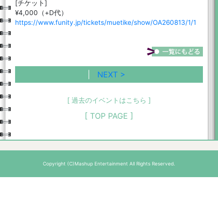
[チケット]
¥4,000（+D代）
https://www.funity.jp/tickets/muetike/show/OA260813/1/1
|
NEXT >
[ 過去のイベントはこちら ]
[ TOP PAGE ]
Copyright (C)Mashup Entertainment All Rights Reserved.